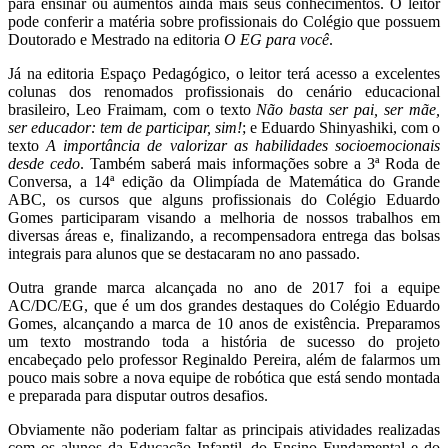
para ensinar ou aumentos ainda mais seus conhecimentos. O leitor
pode conferir a matéria sobre profissionais do Colégio que possuem
Doutorado e Mestrado na editoria
O EG para você
.
Já na editoria Espaço Pedagógico, o leitor terá acesso a excelentes
colunas dos renomados profissionais do cenário educacional
brasileiro, Leo Fraimam, com o texto
Não basta ser pai, ser mãe,
ser educador: tem de participar, sim!
; e Eduardo Shinyashiki, com o
texto
A importância de valorizar as habilidades socioemocionais
desde cedo
. Também saberá mais informações sobre a 3ª Roda de
Conversa, a 14ª edição da Olimpíada de Matemática do Grande
ABC, os cursos que alguns profissionais do Colégio Eduardo
Gomes participaram visando a melhoria de nossos trabalhos em
diversas áreas e, finalizando, a recompensadora entrega das bolsas
integrais para alunos que se destacaram no ano passado.
Outra grande marca alcançada no ano de 2017 foi a equipe
AC/DC/EG, que é um dos grandes destaques do Colégio Eduardo
Gomes, alcançando a marca de 10 anos de existência. Preparamos
um texto mostrando toda a história de sucesso do projeto
encabeçado pelo professor Reginaldo Pereira, além de falarmos um
pouco mais sobre a nova equipe de robótica que está sendo montada
e preparada para disputar outros desafios.
Obviamente não poderiam faltar as principais atividades realizadas
com os alunos da Educação Infantil, do Ensino Fundamental e do