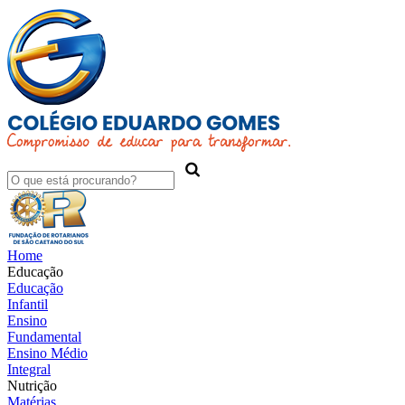
Home
Educação
Educação
Infantil
Ensino
Fundamental
Ensino Médio
Integral
Nutrição
Matérias