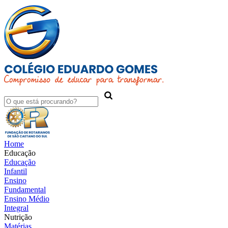
Home
Educação
Educação
Infantil
Ensino
Fundamental
Ensino Médio
Integral
Nutrição
Matérias