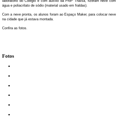
laboratório do Colégio e com auxílio da Profª Thaísa, fizeram neve com
água e poliacrilato de sódio (material usado em fraldas).
Com a neve pronta, os alunos foram ao Espaço Maker, para colocar neve
na cidade que já estava montada.
Confira as fotos.
Fotos