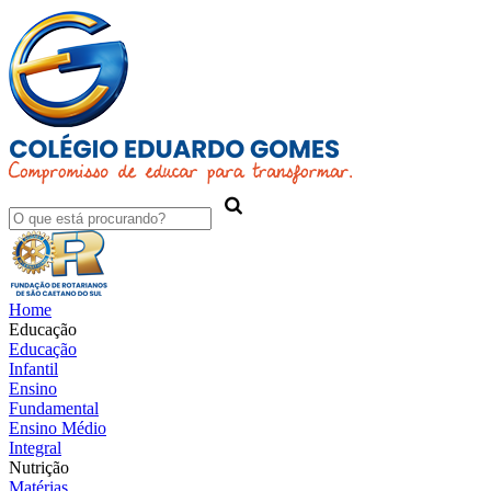
Home
Educação
Educação
Infantil
Ensino
Fundamental
Ensino Médio
Integral
Nutrição
Matérias