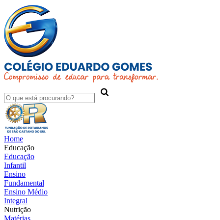
Home
Educação
Educação
Infantil
Ensino
Fundamental
Ensino Médio
Integral
Nutrição
Matérias