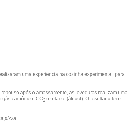
realizaram uma experiência na cozinha experimental, para
repouso após o amassamento, as leveduras realizam uma
m gás carbônico (CO
) e etanol (álcool).
O resultado foi o
2
osa
pizza
.