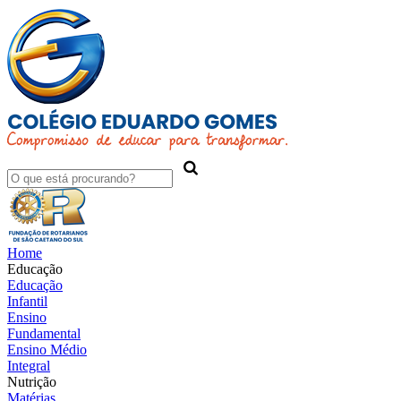
Home
Educação
Educação
Infantil
Ensino
Fundamental
Ensino Médio
Integral
Nutrição
Matérias