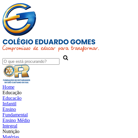
Home
Educação
Educação
Infantil
Ensino
Fundamental
Ensino Médio
Integral
Nutrição
Matérias