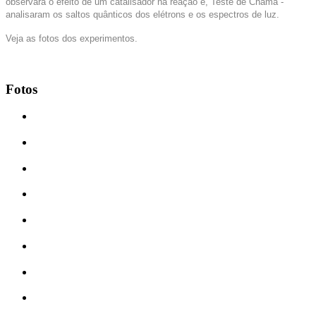
observara o efeito de um catalisador na reação e, Teste de Chama -
analisaram os saltos quânticos dos elétrons e os espectros de luz.
Veja as fotos dos experimentos.
Fotos