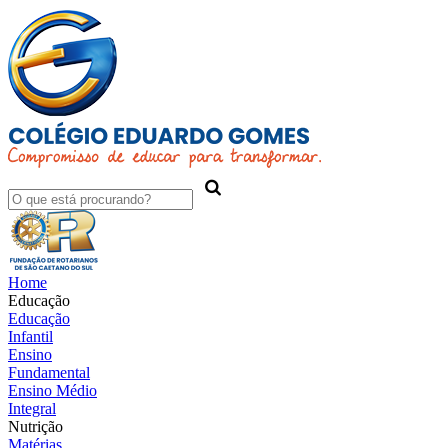
Home
Educação
Educação
Infantil
Ensino
Fundamental
Ensino Médio
Integral
Nutrição
Matérias