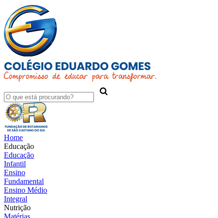
Home
Educação
Educação
Infantil
Ensino
Fundamental
Ensino Médio
Integral
Nutrição
Matérias