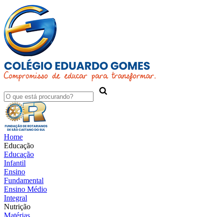
Home
Educação
Educação
Infantil
Ensino
Fundamental
Ensino Médio
Integral
Nutrição
Matérias