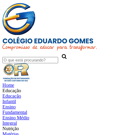
Home
Educação
Educação
Infantil
Ensino
Fundamental
Ensino Médio
Integral
Nutrição
Matérias