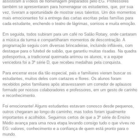
assistiram a vídeos de homenagem preparados pelo EG. Professores
também se apresentaram para homenagear os estudantes, que, por sua
vez, tiveram a oportunidade de mostrar seus talentos. Um dos momentos
mais emocionantes foi a entrega das cartas escritas pelas famílias para
cada estudante, enchendo o teatro de lágrimas, sorrisos e muita emoção.
Em seguida, todos subiram para um café no Salão Rotary, onde cantaram
a música da turma e compartilharam momentos de descontração. A
programação seguiu com diversas brincadeiras, incluindo infláveis, com
destaque para o futebol de sabão, que garantiu muitas risadas. Na quadra
poliesportiva, a tradicional queimada animou os alunos, e a equipe
vencedora foi a 3ª série D, que recebeu medalhas pela conquista.
Para encerrar esse dia tão especial, pais e familiares vieram buscar os
estudantes, muitos deles com cartazes e flores. Os alunos foram
recebidos pelos familiares após atravessarem um corredor de aplausos
formado por nossos colaboradores e professores, em um gesto de carinho
e reconhecimento.
Foi emocionante! Alguns estudantes estavam conosco desde pequenos,
outros chegaram ao longo do caminho, mas todos foram igualmente
importantes e acolhidos. Seguimos certos de que a 3ª série do Ensino
Médio avança para uma nova etapa levando consigo tudo o que viveu no
EG: valores, conhecimento e a confiança de quem está pronto para o
mundo.