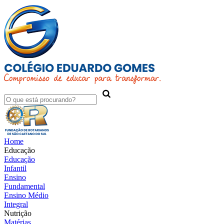
Home
Educação
Educação
Infantil
Ensino
Fundamental
Ensino Médio
Integral
Nutrição
Matérias