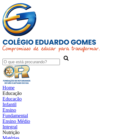
Home
Educação
Educação
Infantil
Ensino
Fundamental
Ensino Médio
Integral
Nutrição
Matérias