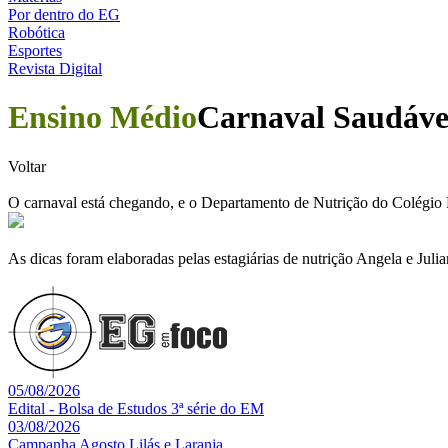
Por dentro do EG
Robótica
Esportes
Revista Digital
Ensino Médio
Carnaval Saudáve
Voltar
O carnaval está chegando, e o Departamento de Nutrição do Colégio 
As dicas foram elaboradas pelas estagiárias de nutrição Angela e Juli
05/08/2026
Edital - Bolsa de Estudos 3ª série do EM
03/08/2026
Campanha Agosto Lilás e Laranja