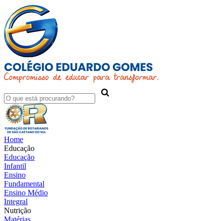
Home
Educação
Educação
Infantil
Ensino
Fundamental
Ensino Médio
Integral
Nutrição
Matérias