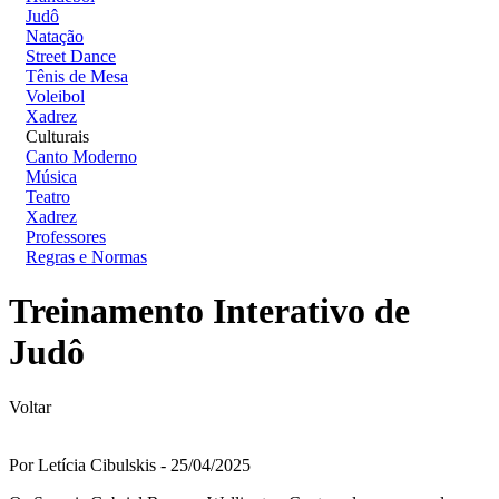
Judô
Natação
Street Dance
Tênis de Mesa
Voleibol
Xadrez
Culturais
Canto Moderno
Música
Teatro
Xadrez
Professores
Regras e Normas
Treinamento Interativo de
Judô
Voltar
Por Letícia Cibulskis - 25/04/2025