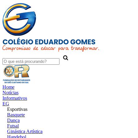
Home
Notícias
Informativos
EG
Esportivas
Basquete
Dança
Futsal
Ginástica Artística
Handebol