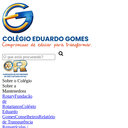
Sobre o Colégio
Sobre a
Mantenedora
Rotary
Fundação
de
Rotarianos
Colégio
Eduardo
Gomes
Conselheiros
Relatório
de Transparência
Rematrículas /