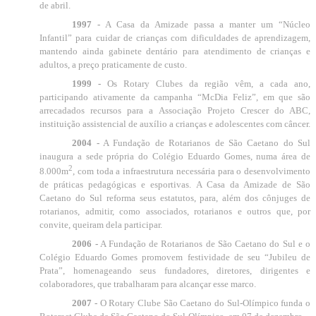
de abril.
1997 -
A Casa da Amizade passa a manter um “Núcleo
Infantil” para cuidar de crianças com dificuldades de aprendizagem,
mantendo ainda gabinete dentário para atendimento de crianças e
adultos, a preço praticamente de custo.
1999 -
Os Rotary Clubes da região vêm, a cada ano,
participando ativamente da campanha “McDia Feliz”, em que são
arrecadados recursos para a Associação Projeto Crescer do ABC,
instituição assistencial de auxílio a crianças e adolescentes com câncer.
2004 -
A Fundação de Rotarianos de São Caetano do Sul
inaugura a sede própria do Colégio Eduardo Gomes, numa área de
2
8.000m
, com toda a infraestrutura necessária para o desenvolvimento
de práticas pedagógicas e esportivas. A Casa da Amizade de São
Caetano do Sul reforma seus estatutos, para, além dos cônjuges de
rotarianos, admitir, como associados, rotarianos e outros que, por
convite, queiram dela participar.
2006 -
A Fundação de Rotarianos de São Caetano do Sul e o
Colégio Eduardo Gomes promovem festividade de seu “Jubileu de
Prata”, homenageando seus fundadores, diretores, dirigentes e
colaboradores, que trabalharam para alcançar esse marco.
2007 -
O Rotary Clube São Caetano do Sul-Olímpico funda o