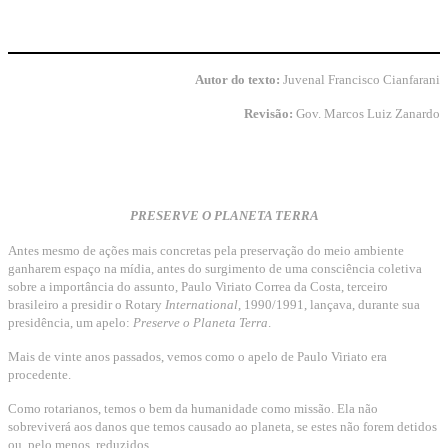
Autor do texto:
Juvenal Francisco Cianfarani
Revisão:
Gov. Marcos Luiz Zanardo
PRESERVE O PLANETA TERRA
Antes mesmo de ações mais concretas pela preservação do meio ambiente
ganharem espaço na mídia, antes do surgimento de uma consciência coletiva
sobre a importância do assunto, Paulo Viriato Correa da Costa, terceiro
brasileiro a presidir o Rotary
International
, 1990/1991, lançava, durante sua
presidência, um apelo:
Preserve o Planeta Terra
.
Mais de vinte anos passados, vemos como o apelo de Paulo Viriato era
procedente.
Como rotarianos, temos o bem da humanidade como missão. Ela não
sobreviverá aos danos que temos causado ao planeta, se estes não forem detidos
ou, pelo menos, reduzidos.