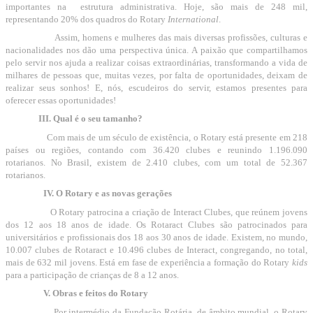
importantes na
estrutura administrativa. Hoje, são mais de 248 mil,
representando 20% dos quadros do Rotary
International
.
Assim, homens e mulheres das mais diversas profissões, culturas e
nacionalidades nos dão uma perspectiva única. A paixão que compartilhamos
pelo servir nos ajuda a realizar coisas extraordinárias, transformando a vida de
milhares de pessoas que, muitas vezes, por falta de oportunidades, deixam de
realizar seus sonhos! E, nós, escudeiros do servir, estamos presentes para
oferecer essas oportunidades!
III. Qual é o seu tamanho?
Com mais de um século de existência, o Rotary está presente em 218
países ou regiões, contando com 36.420 clubes e reunindo 1.196.090
rotarianos. No Brasil, existem de 2.410 clubes, com um total de 52.367
rotarianos.
IV. O Rotary e as novas gerações
O Rotary patrocina a criação de Interact Clubes, que reúnem jovens
dos 12 aos 18 anos de idade. Os Rotaract Clubes são patrocinados para
universitários e profissionais dos 18 aos 30 anos de idade. Existem, no mundo,
10.007 clubes de Rotaract e 10.496 clubes de Interact, congregando, no total,
mais de 632 mil jovens. Está em fase de experiência a formação do Rotary
kids
para a participação de crianças de 8 a 12 anos.
V. Obras e feitos do Rotary
Por intermédio da Fundação Rotária, de âmbito mundial, o Rotary