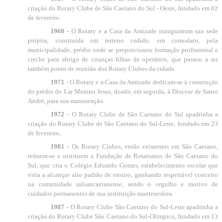
criação do Rotary Clube de São Caetano do Sul - Oeste, fundado em 02
de fevereiro.
1968 -
O Rotary e a Casa da Amizade inauguraram sua sede
própria, construída em terreno cedido, em comodato, pela
municipalidade, prédio onde se proporcionou formação profissional e
creche para abrigo de crianças filhas de operários, que passou a ser
também ponto de reunião dos Rotary Clubes da cidade.
1971
- O Rotary e a Casa da Amizade dedicam-se à construção
do prédio do Lar Menino Jesus, doado, em seguida, à Diocese de Santo
André, para sua manutenção.
1972
- O Rotary Clube de São Caetano do Sul apadrinha a
criação do Rotary Clube de São Caetano do Sul-Leste, fundado em 23
de fevereiro.
1981 -
Os Rotary Clubes, então existentes em São Caetano,
reúnem-se e instituem a Fundação de Rotarianos de São Caetano do
Sul, que cria o Colégio Eduardo Gomes, estabelecimento escolar que
viria a alcançar alto padrão de ensino, ganhando respeitável conceito
na comunidade sulsancaetanense, sendo o orgulho e motivo de
cuidados permanentes de sua instituição mantenedora.
1987 -
O Rotary Clube São Caetano do Sul-Leste apadrinha a
criação do Rotary Clube São Caetano do Sul-Olímpico, fundado em 13