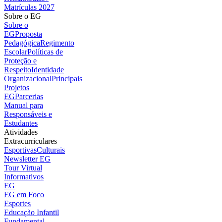
Matrículas 2027
Sobre o EG
Sobre o
EG
Proposta
Pedagógica
Regimento
Escolar
Políticas de
Proteção e
Respeito
Identidade
Organizacional
Principais
Projetos
EG
Parcerias
Manual para
Responsáveis e
Estudantes
Atividades
Extracurriculares
Esportivas
Culturais
Newsletter EG
Tour Virtual
Informativos
EG
EG em Foco
Esportes
Educação Infantil
Fundamental