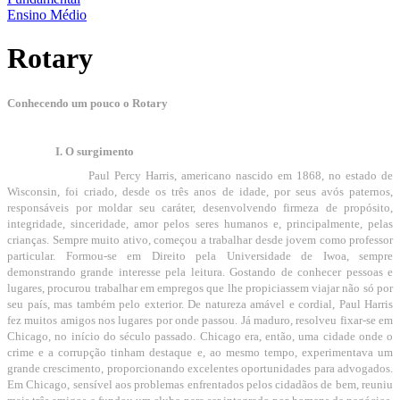
Ensino Médio
Rotary
Conhecendo um pouco o Rotary
I. O surgimento
Paul Percy Harris, americano nascido em 1868, no estado de
Wisconsin, foi criado, desde os três anos de idade, por seus avós paternos,
responsáveis por moldar seu caráter, desenvolvendo firmeza de propósito,
integridade, sinceridade, amor pelos seres humanos e, principalmente, pelas
crianças. Sempre muito ativo, começou a trabalhar desde jovem como professor
particular. Formou-se em Direito pela Universidade de Iwoa, sempre
demonstrando grande interesse pela leitura. Gostando de conhecer pessoas e
lugares, procurou trabalhar em empregos que lhe propiciassem viajar não só por
seu país, mas também pelo exterior. De natureza amável e cordial, Paul Harris
fez muitos amigos nos lugares por onde passou. Já maduro, resolveu fixar-se em
Chicago, no início do século passado. Chicago era, então, uma cidade onde o
crime e a corrupção tinham destaque e, ao mesmo tempo, experimentava um
grande crescimento, proporcionando excelentes oportunidades para advogados.
Em Chicago, sensível aos problemas enfrentados pelos cidadãos de bem, reuniu