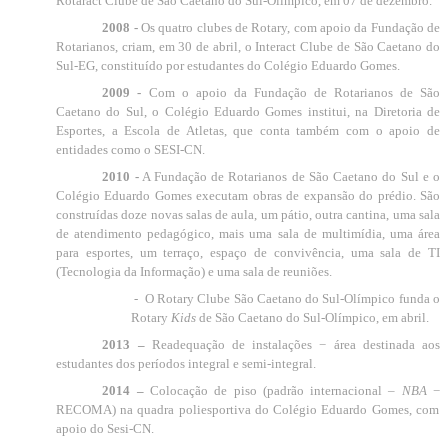
Rotaract Clube de São Caetano do Sul-Olímpico, em 07 de dezembro.
2008 -
Os quatro clubes de Rotary, com apoio da Fundação de
Rotarianos, criam, em 30 de abril, o Interact Clube de São Caetano do
Sul-EG, constituído por estudantes do Colégio Eduardo Gomes.
2009 -
Com o apoio da Fundação de Rotarianos de São
Caetano do Sul, o Colégio Eduardo Gomes institui, na Diretoria de
Esportes, a Escola de Atletas, que conta também com o apoio de
entidades como o SESI-CN.
2010 -
A Fundação de Rotarianos de São Caetano do Sul e o
Colégio Eduardo Gomes executam obras de expansão do prédio. São
construídas doze novas salas de aula, um pátio, outra cantina, uma sala
de atendimento pedagógico, mais uma sala de multimídia, uma área
para esportes, um terraço, espaço de convivência, uma sala de TI
(Tecnologia da Informação) e uma sala de reuniões.
-
O Rotary Clube São Caetano do Sul-Olímpico funda o
Rotary
Kids
de São Caetano do Sul-Olímpico, em abril.
2013 –
Readequação de instalações
−
área destinada aos
estudantes dos períodos integral e semi-integral.
2014 –
Colocação de piso (padrão internacional
–
NBA
−
RECOMA) na quadra poliesportiva do Colégio Eduardo Gomes, com
apoio do Sesi-CN.