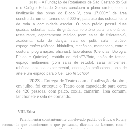
2018 –
A Fundação de Rotarianos de São Caetano do Sul
e o Colégio Eduardo Gomes concluem o plano diretor, com a
finalização das obras do Bloco V, com 17.000m² de área
construída, em um terreno de 8.000m²,
para
uso dos estudantes e
de toda a comunidade escolar. O novo prédio possui duas
quadras cobertas, sala de ginástica, refeitório para funcionários,
restaurante, departamento médico (com salas de fisioterapia),
academia, sala de dança, sala de judô, sala multiúso,
espaço
maker
(elétrica, hidráulica, mecânica, marcenaria, corte e
costura, programação, oficinas), laboratórios (Ciências, Biologia,
Física e Química), estúdio de rádio/TV/foto, salão de festas,
espaço multimeios (com salas de estudo), salas ambientes,
robótica, cozinha experimental, orientação profissional, sala de
arte e um espaço para o Cel. Lep
In School.
2023
-
Entrega do Teatro com a finalização da obra,
em julho, foi entregue o Teatro com capacidade para cerca
de 420 pessoas, com palco, coxia, camarim, área comum,
lanchonete e sala de comando.
VIII. Ética
Para fomentar constantemente um elevado padrão de Ética, o Rotary
recomenda que examinemos o que pensamos, dizemos ou fazemos, com 4