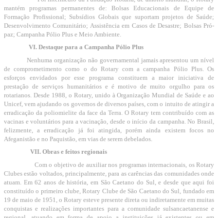
mantém programas permanentes de: Bolsas Educacionais de Equipe de
Formação Profissional; Subsídios Globais que suportam projetos de Saúde;
Desenvolvimento Comunitário; Assistência em Casos de Desastre; Bolsas Pró-
paz; Campanha Pólio Plus e Meio Ambiente.
VI. Destaque para a Campanha Pólio Plus
Nenhuma organização não governamental jamais apresentou um nível
de comprometimento como o do Rotary com a campanha Pólio Plus. Os
esforços envidados por esse programa constituem a maior iniciativa de
prestação de serviços humanitários e é motivo de muito orgulho para os
rotarianos. Desde 1988, o Rotary, unido à Organização Mundial de Saúde e ao
Unicef, vem ajudando os governos de diversos países, com o intuito de atingir a
erradicação da poliomielite da face da Terra. O Rotary tem contribuído com as
vacinas e voluntários para a vacinação, desde o início da campanha. No Brasil,
felizmente, a erradicação já foi atingida, porém ainda existem focos no
Afeganistão e no Paquistão, em vias de serem debelados.
VII. Obras e feitos regionais
Com o objetivo de auxiliar nos programas internacionais, os Rotary
Clubes estão voltados, principalmente, para as carências das comunidades onde
atuam. Em 62 anos de história, em São Caetano do Sul, e desde que aqui foi
constituído o primeiro clube, Rotary Clube de São Caetano do Sul, fundado em
19 de maio de 1951, o Rotary esteve presente direta ou indiretamente em muitas
conquistas e realizações importantes para a comunidade sulsancaetanense e
regional, atuando em forma de apoio a instituições já existentes ou em