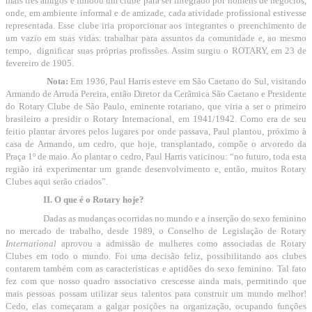
mais três amigos e fundou um clube para ser integrado por homens de negócios,
onde, em ambiente informal e de amizade, cada atividade profissional estivesse
representada. Esse clube iria proporcionar aos integrantes o preenchimento de
um vazio em suas vidas: trabalhar para assuntos da comunidade e, ao mesmo
tempo,
dignificar suas próprias profissões. Assim surgiu o ROTARY, em 23 de
fevereiro de 1905.
Nota:
Em 1936, Paul Harris esteve em São Caetano do Sul, visitando
Armando de Arruda Pereira, então Diretor da Cerâmica São Caetano e Presidente
do Rotary Clube de São Paulo, eminente rotariano, que viria a ser o primeiro
brasileiro a presidir o Rotary Internacional, em 1941/1942. Como era de seu
feitio plantar árvores pelos lugares por onde passava, Paul plantou, próximo à
casa de Armando, um cedro, que hoje, transplantado, compõe o arvoredo da
Praça 1º de maio. Ao plantar o cedro, Paul Harris vaticinou: “no futuro, toda esta
região irá experimentar um grande desenvolvimento e, então, muitos Rotary
Clubes aqui serão criados”.
II. O que é o Rotary hoje?
Dadas as mudanças ocorridas no mundo e a inserção do sexo feminino
no mercado de trabalho, desde 1989, o Conselho de Legislação de Rotary
International
aprovou a admissão de mulheres como associadas de Rotary
Clubes em todo o mundo. Foi uma decisão feliz, possibilitando aos clubes
contarem também com as características e aptidões do sexo feminino. Tal fato
fez com que nosso quadro associativo crescesse ainda mais, permitindo que
mais pessoas possam utilizar seus talentos para construir um mundo melhor!
Cedo, elas começaram a galgar posições na organização, ocupando funções