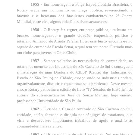
1955 -
Em homenagem à Força Expedicionária Brasileira, o
Rotary ergue um monumento em praça pública, reverenciando a
bravura e o heroísmo dos brasileiros combatentes na 2ª Guerra
Mundial, entre eles, alguns cidadãos sulsancaetanenses.
1956 -
O Rotary faz erguer, em praça pública, um busto em
bronze, homenageando o grande cidadão, empresário, político e
rotariano Armando de Arruda Pereira. Hoje, esse busto encontra-se no
saguão de entrada da Escola Senai, a qual tem seu nome. É criado mais
um clube para jovens: o Orbis Clube.
1957 -
Sempre voltados às necessidades da comunidade, os
rotarianos unem-se aos industriais de São Caetano do Sul e conseguem
a instalação de uma Diretoria do CIESP (Centro das Indústrias do
Estado de São Paulo) na Cidade, espaço onde os industriais podem,
organizadamente, discutir e equacionar seus problemas. Nesse mesmo
ano, o Rotary patrocina a edição do livro “IV Séculos de História”, de
autoria do sulsancaetanense José de Souza Martins, hoje emérito
professor da Universidade de São Paulo.
1962 -
É criada a Casa da Amizade de São Caetano do Sul,
entidade, então, formada e dirigida por cônjuges de rotarianos, que
viria a desenvolver importantes trabalhos de apoio e auxílio às
comunidades mais carentes.
1967 -
O Rotary Clube de São Caetano do Sul apadrinha a