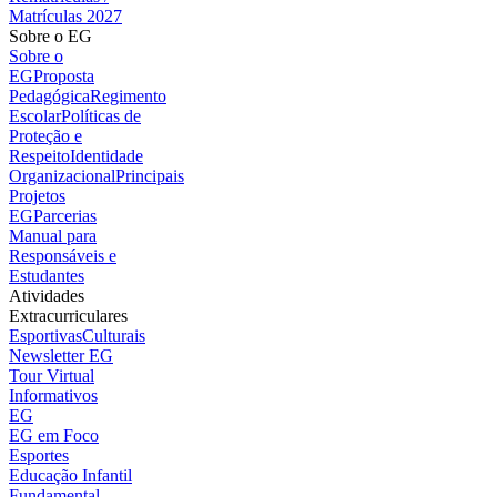
Matrículas 2027
Sobre o EG
Sobre o
EG
Proposta
Pedagógica
Regimento
Escolar
Políticas de
Proteção e
Respeito
Identidade
Organizacional
Principais
Projetos
EG
Parcerias
Manual para
Responsáveis e
Estudantes
Atividades
Extracurriculares
Esportivas
Culturais
Newsletter EG
Tour Virtual
Informativos
EG
EG em Foco
Esportes
Educação Infantil
Fundamental