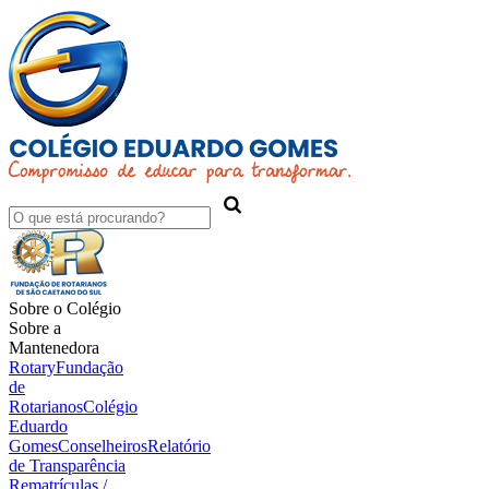
Sobre o Colégio
Sobre a
Mantenedora
Rotary
Fundação
de
Rotarianos
Colégio
Eduardo
Gomes
Conselheiros
Relatório
de Transparência
Rematrículas /