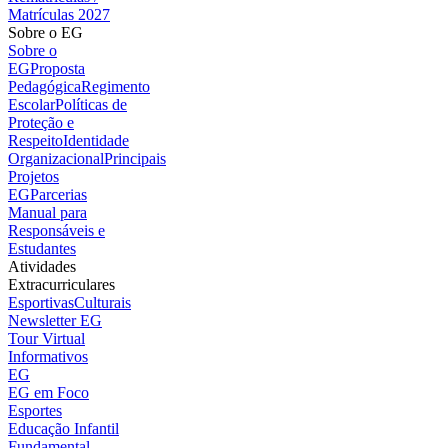
Matrículas 2027
Sobre o EG
Sobre o
EG
Proposta
Pedagógica
Regimento
Escolar
Políticas de
Proteção e
Respeito
Identidade
Organizacional
Principais
Projetos
EG
Parcerias
Manual para
Responsáveis e
Estudantes
Atividades
Extracurriculares
Esportivas
Culturais
Newsletter EG
Tour Virtual
Informativos
EG
EG em Foco
Esportes
Educação Infantil
Fundamental