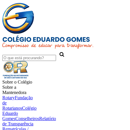
Sobre o Colégio
Sobre a
Mantenedora
Rotary
Fundação
de
Rotarianos
Colégio
Eduardo
Gomes
Conselheiros
Relatório
de Transparência
Rematrículas /