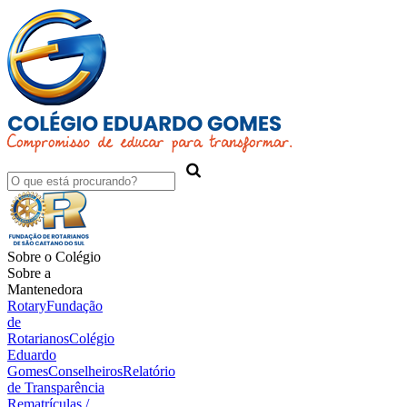
Sobre o Colégio
Sobre a
Mantenedora
Rotary
Fundação
de
Rotarianos
Colégio
Eduardo
Gomes
Conselheiros
Relatório
de Transparência
Rematrículas /