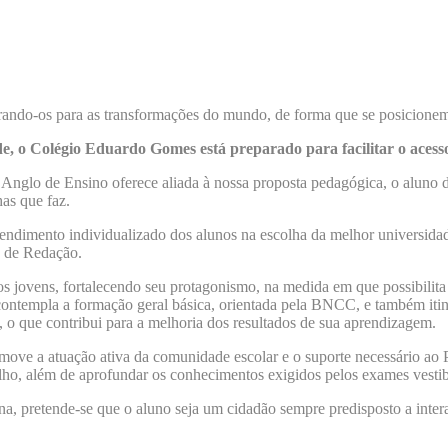
rando-os para as transformações do mundo, de forma que se posicionem
, o Colégio Eduardo Gomes está preparado para facilitar o acesso 
nglo de Ensino oferece aliada à nossa proposta pedagógica, o aluno de
has que faz.
dimento individualizado dos alunos na escolha da melhor universidade, 
to de Redação.
s jovens, fortalecendo seu protagonismo, na medida em que possibilita 
ontempla a formação geral básica, orientada pela BNCC, e também itine
m, o que contribui para a melhoria dos resultados de sua aprendizagem.
e a atuação ativa da comunidade escolar e o suporte necessário ao Pr
lho, além de aprofundar os conhecimentos exigidos pelos exames vestib
, pretende-se que o aluno seja um cidadão sempre predisposto a inte