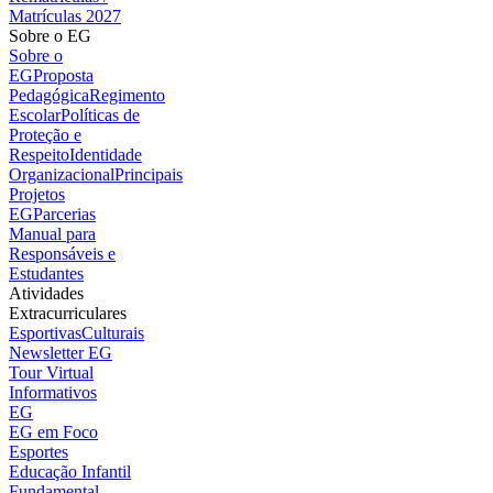
Matrículas 2027
Sobre o EG
Sobre o
EG
Proposta
Pedagógica
Regimento
Escolar
Políticas de
Proteção e
Respeito
Identidade
Organizacional
Principais
Projetos
EG
Parcerias
Manual para
Responsáveis e
Estudantes
Atividades
Extracurriculares
Esportivas
Culturais
Newsletter EG
Tour Virtual
Informativos
EG
EG em Foco
Esportes
Educação Infantil
Fundamental