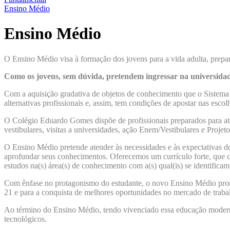
Ensino Médio
Ensino Médio
O Ensino Médio visa à formação dos jovens para a vida adulta, prepa
Como os jovens, sem dúvida, pretendem ingressar na universidade
Com a aquisição gradativa de objetos de conhecimento que o Sistema A
alternativas profissionais e, assim, tem condições de apostar nas escol
O Colégio Eduardo Gomes dispõe de profissionais preparados para aten
vestibulares, visitas a universidades, ação Enem/Vestibulares e Proje
O Ensino Médio pretende atender às necessidades e às expectativas do
aprofundar seus conhecimentos. Oferecemos um currículo forte, que c
estudos na(s) área(s) de conhecimento com a(s) qual(is) se identifica
Com ênfase no protagonismo do estudante, o novo Ensino Médio promov
21 e para a conquista de melhores oportunidades no mercado de traba
Ao término do Ensino Médio, tendo vivenciado essa educação moderna
tecnológicos.